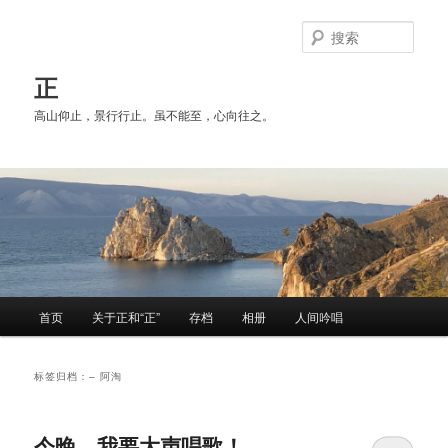
跳
跳
至
至
搜
主
副
索
内
内
正
容
容
高山仰止，景行行止。虽不能至，心向往之。
区
区
域
域
主
首页
关于正和“正”
存档
相册
人间吟唱
页
标签归档：
– 阿淘
今晚，我要大声唱歌！