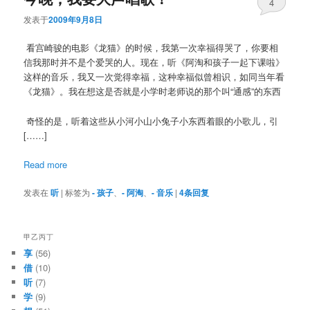
4
发表于
2009年9月8日
看宫崎骏的电影《龙猫》的时候，我第一次幸福得哭了，你要相
信我那时并不是个爱哭的人。现在，听《阿淘和孩子一起下课啦》
这样的音乐，我又一次觉得幸福，这种幸福似曾相识，如同当年看
《龙猫》。我在想这是否就是小学时老师说的那个叫“通感”的东西
奇怪的是，听着这些从小河小山小兔子小东西着眼的小歌儿，引
[……]
Read more
发表在
听
|
标签为
- 孩子
、
- 阿淘
、
- 音乐
|
4
条回复
甲乙丙丁
享
(56)
借
(10)
听
(7)
学
(9)