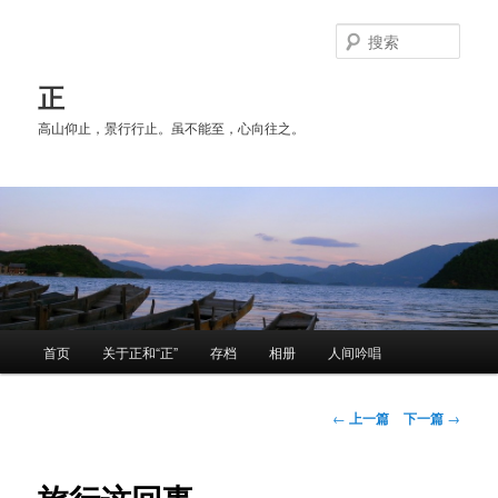
跳
至
搜
主
索
内
正
容
高山仰止，景行行止。虽不能至，心向往之。
区
域
主
首页
关于正和“正”
存档
相册
人间吟唱
页
文
←
上一篇
下一篇
→
章
导
航