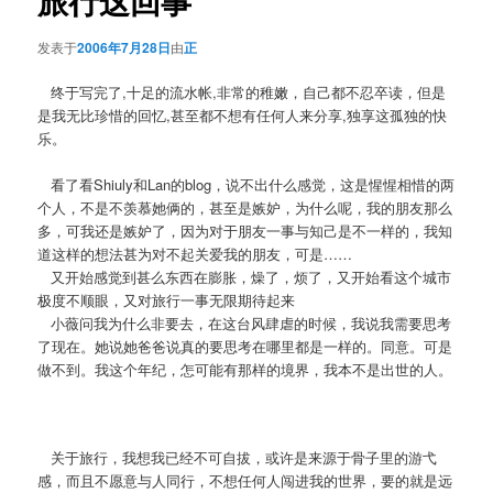
旅行这回事
发表于
2006年7月28日
由
正
终于写完了,十足的流水帐,非常的稚嫩，自己都不忍卒读，但是
是我无比珍惜的回忆,甚至都不想有任何人来分享,独享这孤独的快
乐。
看了看Shiuly和Lan的blog，说不出什么感觉，这是惺惺相惜的两
个人，不是不羡慕她俩的，甚至是嫉妒，为什么呢，我的朋友那么
多，可我还是嫉妒了，因为对于朋友一事与知己是不一样的，我知
道这样的想法甚为对不起关爱我的朋友，可是……
又开始感觉到甚么东西在膨胀，燥了，烦了，又开始看这个城市
极度不顺眼，又对旅行一事无限期待起来
小薇问我为什么非要去，在这台风肆虐的时候，我说我需要思考
了现在。她说她爸爸说真的要思考在哪里都是一样的。同意。可是
做不到。我这个年纪，怎可能有那样的境界，我本不是出世的人。
关于旅行，我想我已经不可自拔，或许是来源于骨子里的游弋
感，而且不愿意与人同行，不想任何人闯进我的世界，要的就是远