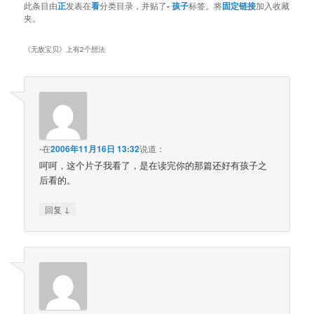
此条目由
正
发表在
看
分类目录，并贴了
- 孩子
标签。将
固定链接
加入收藏
夹。
《
无敌宝贝
》上有2个想法
-
在
2006年11月16日 13:32
说道：
呵呵，这个片子我看了，是在读完你的那篇还好有孩子之
后看的。
↓
回复