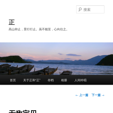
跳
至
搜
主
索
内
正
容
高山仰止，景行行止。虽不能至，心向往之。
区
域
主
首页
关于正和“正”
存档
相册
人间吟唱
页
文
←
上一篇
下一篇
→
章
导
航