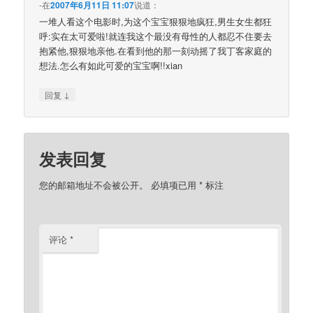
-
在
2007年6月11日 11:07
说道：
一堆人看这个电影时,为这个宝宝狠狠地疯狂,男生女生都狂
呼:实在太可爱啦!就连我这个最没有母性的人都忍不住要去
抱紧他,狠狠地亲他.在看到他的那一刻动摇了我丁客家庭的
想法.怎么有如此可爱的宝宝啊!!xian
↓
回复
发表回复
您的邮箱地址不会被公开。
必填项已用
*
标注
评论
*