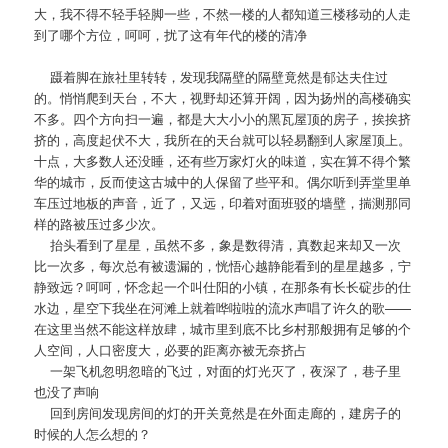
大，我不得不轻手轻脚一些，不然一楼的人都知道三楼移动的人走
到了哪个方位，呵呵，扰了这有年代的楼的清净
蹑着脚在旅社里转转，发现我隔壁的隔壁竟然是郁达夫住过
的。悄悄爬到天台，不大，视野却还算开阔，因为扬州的高楼确实
不多。四个方向扫一遍，都是大大小小的黑瓦屋顶的房子，挨挨挤
挤的，高度起伏不大，我所在的天台就可以轻易翻到人家屋顶上。
十点，大多数人还没睡，还有些万家灯火的味道，实在算不得个繁
华的城市，反而使这古城中的人保留了些平和。偶尔听到弄堂里单
车压过地板的声音，近了，又远，印着对面班驳的墙壁，揣测那同
样的路被压过多少次。
抬头看到了星星，虽然不多，象是数得清，真数起来却又一次
比一次多，每次总有被遗漏的，恍悟心越静能看到的星星越多，宁
静致远？呵呵，怀念起一个叫仕阳的小镇，在那条有长长碇步的仕
水边，星空下我坐在河滩上就着哗啦啦的流水声唱了许久的歌——
在这里当然不能这样放肆，城市里到底不比乡村那般拥有足够的个
人空间，人口密度大，必要的距离亦被无奈挤占
一架飞机忽明忽暗的飞过，对面的灯光灭了，夜深了，巷子里
也没了声响
回到房间发现房间的灯的开关竟然是在外面走廊的，建房子的
时候的人怎么想的？