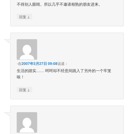
不得别人眼睛。所以几乎不邀请相熟的朋友进来。
↓
回复
-
在
2007年3月27日 09:08
说道：
生活的踏实…… 呵呵却不经意间跳入了另外的一个牢笼
唉！
↓
回复