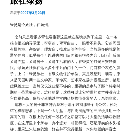
旅社绿扬
发表于
2007年3月23日
绿扬是个旅社，在扬州。
之前只是看很多背包客推荐这里就在某晚摸到了这里，在一条
很老很老的弄堂里，窄窄的，弯弯曲曲，一眼看不到头。它的周围
有棋牌室、杂货铺、理发店，按摩店等等等等，当然最多的就是普
通的住房，似乎每个可以进去的门后面都有很多内容，因为门后面
又是弄堂，又是房子，又是生活着的人，在昏黄的灯光里安静得
很。绿扬旅社就在这么多个平凡的门中的一个，门口有个灰色的牌
子，上书：绿扬旅社，省级文物保护单位。真是没想到，细看，原
来是民国时期一些文学家、革命家、艺术家在扬州投宿之所，都是
些风雅之士，当然仅仅这些是不够的，重要的是参与了那个特定时
期的一些重要活动。难得的是，这些可以让它骄傲的资本并没有让
它自视甚高，依然安然地以寻常的价格接待寻常的人，亲切非常。
这栋不大的房子非常符合我对于那个时期那些个周公馆，孙公
馆的模糊想象，中间一个大厅堂，与四周围起来的三层楼共用一个
高高的顶，在楼上的任何一段栏杆之后都可以将大堂的活动尽收眼
底，在这厅里来个舞会，办个派对，相配得很。还是厚实的木头楼
梯，重刷过朱红色的漆，好在并不觉得很新，木头地板的声音太