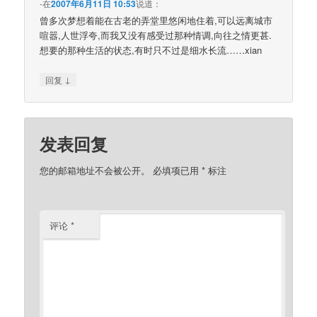
-
在
2007年6月11日 10:53
说道：
曾多次梦想着能在古老的弄堂里悠闲地住着,可以远离城市
喧嚣,人世浮夸,而我又没有感受过那种情调,向往之情更甚.
想要的那种生活的状态,有时只不过是细水长流……xian
↓
回复
发表回复
您的邮箱地址不会被公开。
必填项已用
*
标注
评论
*