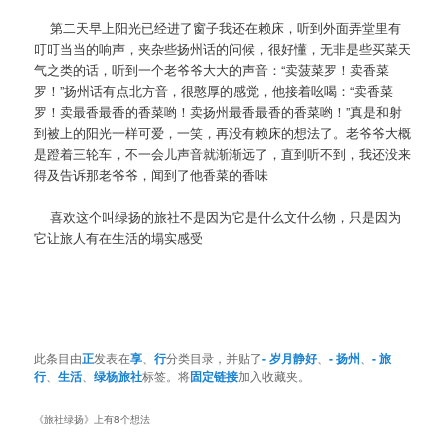
第二天早上阳光已经进了窗子我还在赖床，听到外面弄堂里有
叮叮当当的响声，夹杂些扬州话的问候，很好懂，无非是些买菜天
气之类的话，听到一个老爷爷大大的声音：“卖菠菜罗！卖香菜
罗！”扬州话有点北方音，很憨厚的感觉，他接着吆喝：“卖香菜
罗！卖最香最香的香菜哟！卖扬州最香最香的香菜哟！”真是和射
到被上的阳光一样可爱，一笑，再没有赖床的想法了。老爷爷大概
是蹬着三轮车，不一会儿声音就渐渐远了，直到听不到，我还没来
得及告诉那老爷爷，闻到了他香菜的香味
喜欢这个叫绿扬的旅社不是因为它是什么文什么物，只是因为
它让旅人有在生活的塌实感受
此条目由
正
发表在
享
、
行
分类目录，并贴了
- 岁月静好
、
- 扬州
、
- 旅
行
、
生活
、
绿杨旅社
标签。将
固定链接
加入收藏夹。
《
旅社绿扬
》上有8个想法