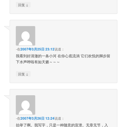
↓
回复
-
在
2007年3月25日 23:12
说道：
我看到好清澈的一条小河 在你心底流淌 它们欢悦的脚步留
下水声哗啦有如天籁～～～
↓
回复
-
在
2007年3月26日 12:24
说道：
抬举了啊。我写字，只是一种随意的宣泄。无章无节，入