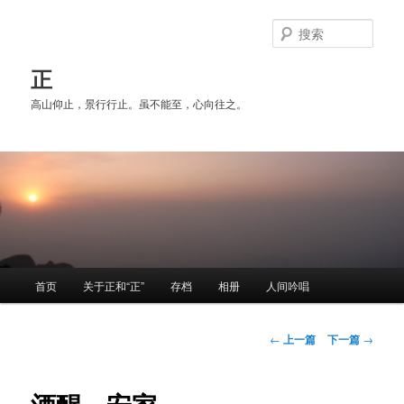
跳
至
搜
主
索
内
正
容
高山仰止，景行行止。虽不能至，心向往之。
区
域
主
首页
关于正和“正”
存档
相册
人间吟唱
页
文
←
上一篇
下一篇
→
章
导
航