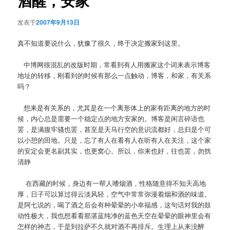
酒醒，安家
发表于
2007年9月13日
真不知道要说什么，犹豫了很久，终于决定搬家到这里。
中博网很混乱的改版时期，常看到有人用搬家这个词来表示博客
地址的转移，刚看到的时候有那么一点触动，博客，和家，有关系
吗？
想来是有关系的，尤其是在一个离形体上的家有距离的地方的时
候，内心总是需要一个稳定点的地方安家的。博客是闲言碎语也
罢，是满腹牢骚也罢，甚至是天马行空的意识流都好，总归是个可
以小憩的田地。只是，忘了有人在看有人在听有人在关注，这个家
的安定会更名副其实，也更窝心。所以，你来也好，往也罢，勿扰
清静
在西藏的时候，身边有一帮人嗜烟酒，性格随意得不知天高地
厚，日子可以算过得云淡风轻，空气中常常弥漫着烟和酒的味道。
是阿七说的，喝了酒之后会有种晕晕的小幸福感，这句话对我的鼓
动性极大，我也想看看那湛蓝纯净的蓝色天空在晕晕的眼神里会有
怎样的神态，于是到拉萨不久就对酒不再排斥。生理上从来没醉