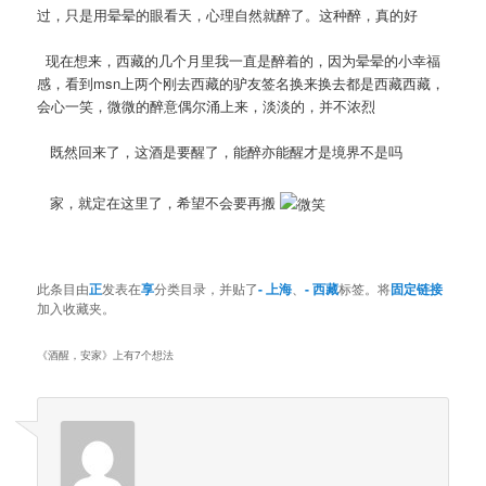
过，只是用晕晕的眼看天，心理自然就醉了。这种醉，真的好
现在想来，西藏的几个月里我一直是醉着的，因为晕晕的小幸福
感，看到msn上两个刚去西藏的驴友签名换来换去都是西藏西藏，
会心一笑，微微的醉意偶尔涌上来，淡淡的，并不浓烈
既然回来了，这酒是要醒了，能醉亦能醒才是境界不是吗
家，就定在这里了，希望不会要再搬
此条目由
正
发表在
享
分类目录，并贴了
- 上海
、
- 西藏
标签。将
固定链接
加入收藏夹。
《
酒醒，安家
》上有7个想法