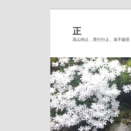
跳
至
主
正
内
高山仰止，景行行止。虽不能至
容
区
域