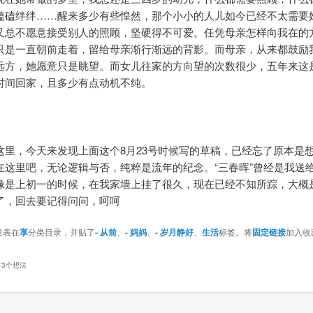
磕磕绊绊……醒来多少有些惶然，那个小小的人儿如今已经不太需要
又总不愿意接受别人的照顾，坚硬得不可爱。任凭母亲怎样向我在的
只是一直朝前走着，留给母亲渐行渐远的背影。而母亲，从来都鼓励
远方，她愿意只是眺望。而女儿往家的方向望的次数很少，五年来这
时间回家，且多少有点动机不纯。
这里，今天来发现上面这个8月23号时候写的草稿，已经忘了原本是
在这里吧，无论逻辑与否，纯粹是流年的纪念。“三春晖”曾经是我送
像是上初一的时候，在我家墙上挂了很久，现在已经不知所踪，大概
了，回去要记得问问，呵呵
发表在
享
分类目录，并贴了
- 从前
、
- 妈妈
、
- 岁月静好
、
生活
标签。将
固定链接
加入收
有3个想法