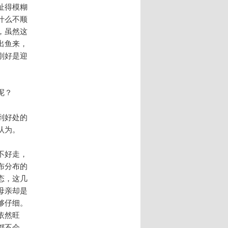
扯得模糊
什么不顺
，虽然这
出鱼来，
刚好是迎
呢？
到好处的
认为。
不好走，
布分布的
态，这几
母亲却是
够仔细。
依然旺
都不会，