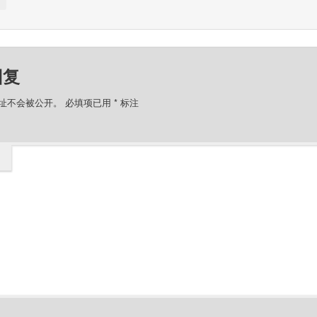
↓
回复
址不会被公开。
必填项已用
*
标注