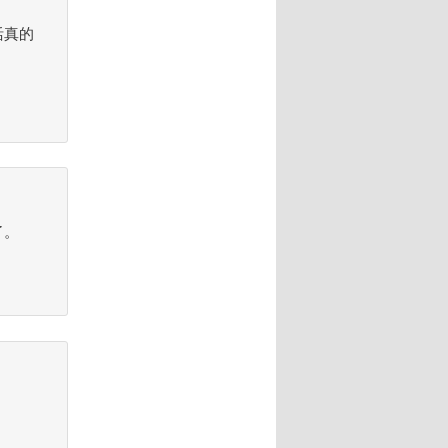
活真的
了。