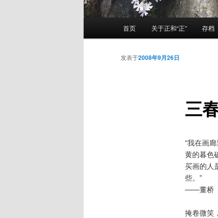
主
首页
关于正和“正”
存档
页
发表于
2008年9月26日
三
“我在画
黄的暮色
买画的人
些。”
——董桥
掩卷微笑