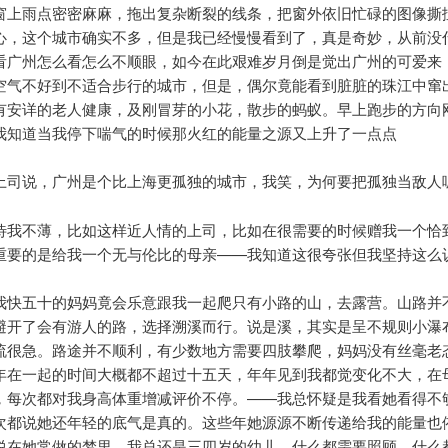
窗上雨点密密麻麻，拖出复杂断裂的线条，把窗外依旧忙碌的图像撕
心，这个城市确实不多，但是我已经慢慢看到了，真是奇妙，从前没
看广州怎么看怎么不顺眼，如今在此艰难岁月倒是觉出广州的可爱来
空气不好到不适合步行的城市，但是，偶尔竟能看到脏脏的珠江中窜
有安详的老人健康，及刚冒芽的小花，散步的蚂蚁。早上跑步的方向
我知道当我停下喘气的时候那火红的能量之源又上升了一点点
上司说，广州是个比上海更孤独的城市，我笑，为何要把孤独当敌人
待我不薄，比如这样近人情的上司，比如在很需要的时候赠我一个恰
重要的是给我一个无与伦比的母亲——我知道这很夸张但我坚持这么
我快五十的妈妈竟会乐意跟我一起爬只有小路的山，去露营。山路并
避开了会有游人的路，选择溯溪而行。说是溪，其实是呈不规则小瀑
流很急。路途并不顺利，有少数地方需要四肢攀爬，妈妈没有丝毫老
年在一起的时间大概都不超过十五天，年年见到我都觉变化不大，在
，每次都对我身高体重增减评价不停。——我总怀疑是我看她看得不
次都说她还年轻的底气是真的。这些年她源源不断传递给我的能量也
说在她常做的梦里，我总还是三四岁的幼儿，什么都需要照顾，什么