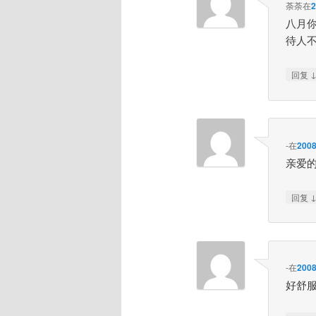
荼荼
在
八月
待人
回复
-
在
200
亲爱
回复
-
在
200
好舒服