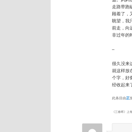
走路带跑
顾着了，
眺望，我
前走，向
非过年的
–
很久没来
就这样放
个字，好
经收起来
此条目由
正
《
三春晖
》上