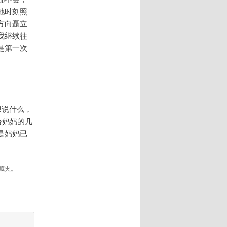
她时刻照
方向矗立
我继续往
是第一次
想说什么，
给妈妈的几
是妈妈已
藏夹。