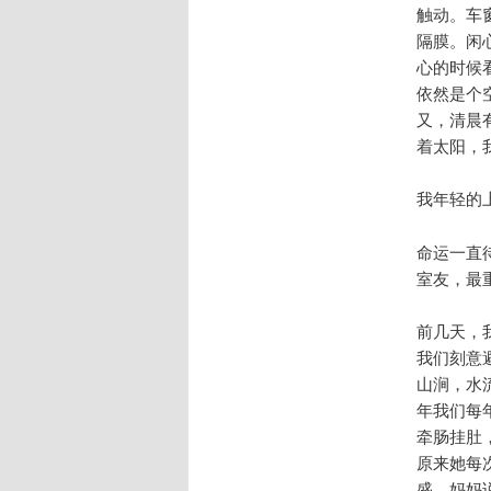
触动。车
隔膜。闲
心的时候
依然是个
又，清晨
着太阳，
我年轻的
命运一直
室友，最
前几天，
我们刻意
山涧，水
年我们每
牵肠挂肚
原来她每
盛。妈妈