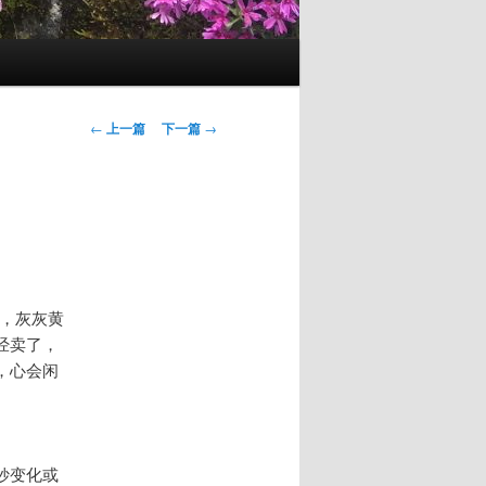
文
←
上一篇
下一篇
→
章
导
航
，灰灰黄
经卖了，
，心会闲
妙变化或