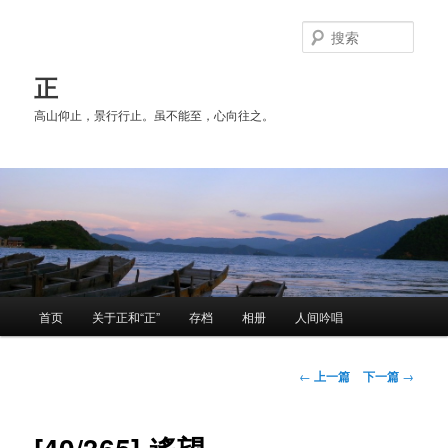
跳
至
搜
主
索
内
正
容
高山仰止，景行行止。虽不能至，心向往之。
区
域
主
首页
关于正和“正”
存档
相册
人间吟唱
页
文
←
上一篇
下一篇
→
章
导
航