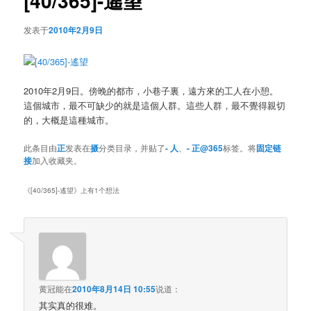
[40/365]-遙望
发表于
2010年2月9日
2010年2月9日。傍晚的都市，小巷子裏，遠方來的工人在小憩。
這個城市，最不可缺少的就是這個人群。這些人群，最不覺得親切
的，大概是這種城市。
此条目由
正
发表在
摄
分类目录，并贴了
- 人
、
- 正@365
标签。将
固定链
接
加入收藏夹。
《
[40/365]-遙望
》上有1个想法
黄冠能
在
2010年8月14日 10:55
说道：
其实真的很难。