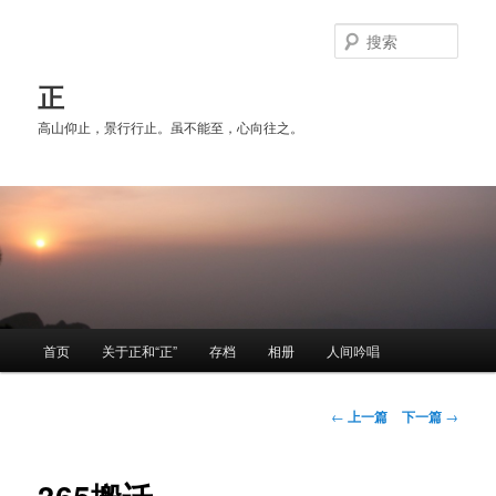
跳
至
搜
主
索
内
正
容
高山仰止，景行行止。虽不能至，心向往之。
区
域
主
首页
关于正和“正”
存档
相册
人间吟唱
页
文
←
上一篇
下一篇
→
章
导
航