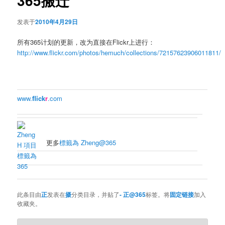
365搬迁
发表于
2010年4月29日
所有365计划的更新，改为直接在Flickr上进行：
http://www.flickr.com/photos/hemuch/collections/72157623906011811/
www.
flick
r
.com
更多
標籤為 Zheng@365
此条目由
正
发表在
摄
分类目录，并贴了
- 正@365
标签。将
固定链接
加入
收藏夹。