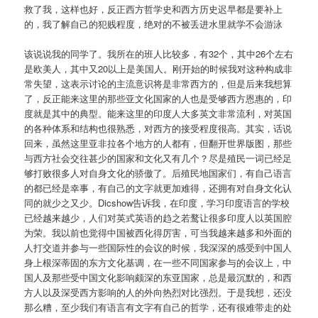
救了我，这样也好，反正西方哲学史和西方历史迟早都是要补上
的，我了解自己的犯贱程度，绝对的不被丢进水里就学不会游泳
该说说我的同学了。我所在的班人比较多，有32个，其中26个左右
是欧美人，其中又20以上是美国人。刚开始的时候我对这种构成非
常失望，这表示讨论的主流意识将是非常西方的，但是后来我想算
了，反正能来这里的那些亚文化国家的人也是受够西方恩惠的，印
度就是其中的典型。能来这里的印度人大多英文非常流利，对英国
的各种体系和结构也很熟悉，对西方的接受程度很高。其实，话说
回来，虽然这里亚非拉各个地方的人都有，但翻开世界版图，那些
与西方社会交往甚少的国家和文化又有几个？尽是殖民一词已经足
够打败很多人对自身文化的骄傲了。后殖民地国家们，有自己语言
的都已经是幸事，有自己的文字就更加难得，还拥有对自身文化认
同的就少之又少。Dicshow告诉我，在印度，学习印度语言的学校
已经越来越少，人们对英式英语的趋之若鹜让很多印度人以英国腔
为荣。我以前也觉得中国被西化得厉害，可当我越来越多和外面的
人打交道并参与一些国际性的会议的时候，我深深的感受到中国人
身上根深蒂固的东方文化基调，在一些不同国家参与的会议上，中
国人及那些受中国文化影响颇深的东亚国家，总是最沉默的，和西
方人以及深受西方影响的人的外向热烈对比强烈。于是我想，还没
那么糟，至少我们有语言有文字有自己的哲学，还有很难带走的处