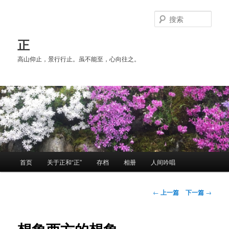
跳
至
搜
主
索
内
正
容
高山仰止，景行行止。虽不能至，心向往之。
区
域
主
首页
关于正和“正”
存档
相册
人间吟唱
页
文
←
上一篇
下一篇
→
章
导
航