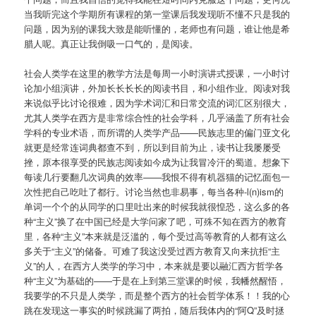
当我听完这个学期所有课程的第一堂课后我发现听不懂不只是我的
问题，因为别的课我大致是能听懂的，老师也有问题，谁让他是希
腊人呢。真正让我倒吸一口气的，是阅读。
社会人类学在这里的教学方法是每周一小时演讲式授课，一小时讨
论加小组演讲，外加长长长长的阅读书目，和小组作业。阅读对我
来说似乎比讨论很难，因为学术词汇和日常交流的词汇区别很大，
尤其人类学在西方是非常综合性的社会学科，几乎涵盖了所有社会
学科的专业术语，而所谓的人类学产品——民族志里的偏门亚文化
就更是经常连词典都查不到，所以到目前为止，读书让我屡屡受
挫，原本很享受的民族志阅读如今成为让我冒冷汗的蜀道。想象下
每读几行要翻几次词典的效率——我恨不得有机器猫的记忆面包一
次性把自己吃吐了都行。讨论当然也非易事，每当各种-l(n)ism的
单词一个个的从同学的口里吐出来的时候我就很惶恐，这么多的各
种“主义”换了在中国已经是大学问家了吧，可殊不知在西方的教育
里，各种“主义”本来就是泛滥的，每个受过高等教育的人都有这么
多关于“主义”的储备。可难了我这没受过西方教育又向来抗拒“主
义”的人，在西方人类学的学习中，本来就是要以融汇西方哲学各
种“主义”为基础的——于是在上到第三堂课的时候，我幡然醒悟，
我要学的不只是人类学，而是整个西方的社会哲学体系！！我的心
跳在发现这一事实的时候跳漏了两拍，随后我体内的“阿Q”及时拯