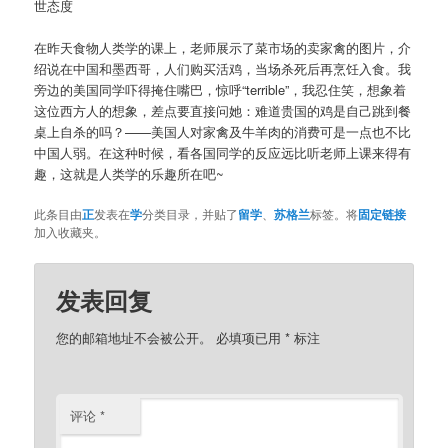
世态度
在昨天食物人类学的课上，老师展示了菜市场的卖家禽的图片，介
绍说在中国和墨西哥，人们购买活鸡，当场杀死后再烹饪入食。我
旁边的美国同学吓得掩住嘴巴，惊呼“terrible”，我忍住笑，想象着
这位西方人的想象，差点要直接问她：难道贵国的鸡是自己跳到餐
桌上自杀的吗？——美国人对家禽及牛羊肉的消费可是一点也不比
中国人弱。在这种时候，看各国同学的反应远比听老师上课来得有
趣，这就是人类学的乐趣所在吧~
此条目由
正
发表在
学
分类目录，并贴了
留学
、
苏格兰
标签。将
固定链接
加入收藏夹。
发表回复
您的邮箱地址不会被公开。
必填项已用
*
标注
评论
*