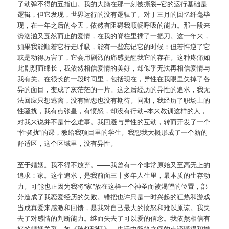
了动弹不得的五指山。我的大脑在那一刻被撕裂–它的运行基础是
逻辑，但它发现，世界运行的没有逻辑了。对于三月的回忆纤毫毕
现，在一年之后的今天，依然有阻碍我顺畅呼吸的能力。那一段来
势汹汹又戛然而止的爱情，在我的脊柱里插了一把刀。这一年来，
如果我能顺着它行走呼吸，能有一些忘记它的时候；但若忤逆了它
或是动得厉害了，它会用剧烈的痛感提醒我它的存在。这种疼痛如
此剧烈而绵长，我依然相信爱情的美好，却似乎无法再相信爱情与
我有关。在很长的一段时间里，包括现在，异性在我眼里失掉了各
异的面目，变成了灰茫茫的一片。这之后经历的异性的追求，我无
法回应只想逃离，没有留恋也没有期待。同期，我经历了职场上的
性骚扰，我有点张皇，有愤怒，却没有行动–本来教训这样的人，
对我来说并不是什么难事。我回避与异性的互动，转而开发了一个
“性骚扰”的课，教给我项目里的学生。我想我大概形成了一个新的
舒适区，这个区域里，没有异性。
至于婚姻。我不得不放弃。——我曾有一个非常原始又至高无上的
追求：家。这个追求，是我前面三十多年人生里，最本质的生存动
力。可能也正因为我将“家”放在这样一个神圣而被渴望的位置，部
分造成了我恋爱经历的失败。错把也许只是一时兴起的狂热和游戏
当成真爱来感激和回馈，是我对自己最大的愤怒和难以原谅。我失
去了对感情的判断能力。继而失去了可以爱的信念。我依然相信有
好的婚姻关系，如《秋灯琐忆》，生活中颦笑之间的点滴懂得和携