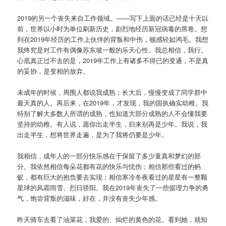
2019的另一个丧失来自工作领域。——写下上面的话已经是十天以
前，世界以小时为单位刷新历史，剧烈地经历新冠病毒的席卷。想
到在2019年经历的工作上伙伴的背叛和中伤，顿感轻如鸿毛。我想
我终究是对工作有偶像苏东坡一般的乐天心性。我总相信，我行。
心底真正过不去的是，2019年工作上有诸多不得已的变通，不是真
的妥协，是变相的放弃。
未成年的时候，周围人都说我成熟；长大后，慢慢变成了同学群中
最天真的人。再后来，在2019年，才发现，我的固执确实幼稚。我
特别了解大多数人所谓的成熟，也知道大部分成熟的人不会懂我要
坚持的幼稚。有人说，愿你出走半生，归来别再是少年。我说，我
出走半生，想将世界走遍，是为了我将仍要是少年。
我相信，成年人的一部分快乐感在于保留了多少童真和梦幻的部
分。我依然相信每朵花都有花的快乐与忧伤；相信那些看过的蚂
蚁，都有巨大的抱负要去实现；相信寒冷冬夜看过的星星有一整颗
星球的风霜雨雪、烈日骄阳。我在2019年丧失了一些据理力争的勇
气，饱尝背叛的滋味，好在，并没有丧失少年感。
昨天骑车去看了油菜花，我爱的、灿烂的黄色的花。看到她，就知