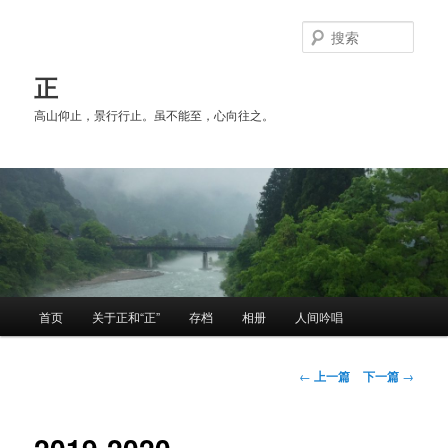
跳
至
搜
主
索
内
正
容
高山仰止，景行行止。虽不能至，心向往之。
区
域
主
首页
关于正和“正”
存档
相册
人间吟唱
页
文
←
上一篇
下一篇
→
章
导
航