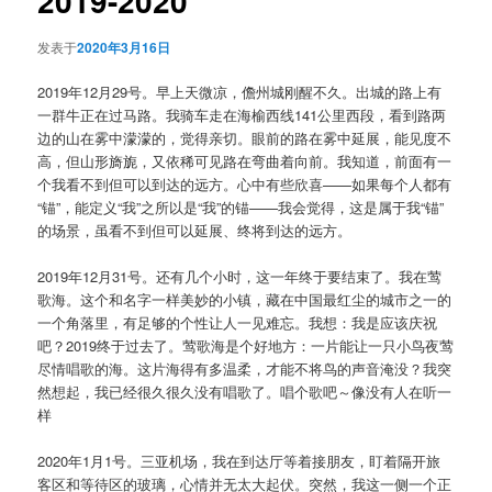
2019-2020
发表于
2020年3月16日
2019年12月29号。早上天微凉，儋州城刚醒不久。出城的路上有
一群牛正在过马路。我骑车走在海榆西线141公里西段，看到路两
边的山在雾中濛濛的，觉得亲切。眼前的路在雾中延展，能见度不
高，但山形旖旎，又依稀可见路在弯曲着向前。我知道，前面有一
个我看不到但可以到达的远方。心中有些欣喜——如果每个人都有
“锚”，能定义“我”之所以是“我”的锚——我会觉得，这是属于我“锚”
的场景，虽看不到但可以延展、终将到达的远方。
2019年12月31号。还有几个小时，这一年终于要结束了。我在莺
歌海。这个和名字一样美妙的小镇，藏在中国最红尘的城市之一的
一个角落里，有足够的个性让人一见难忘。我想：我是应该庆祝
吧？2019终于过去了。莺歌海是个好地方：一片能让一只小鸟夜莺
尽情唱歌的海。这片海得有多温柔，才能不将鸟的声音淹没？我突
然想起，我已经很久很久没有唱歌了。唱个歌吧～像没有人在听一
样
2020年1月1号。三亚机场，我在到达厅等着接朋友，盯着隔开旅
客区和等待区的玻璃，心情并无太大起伏。突然，我这一侧一个正