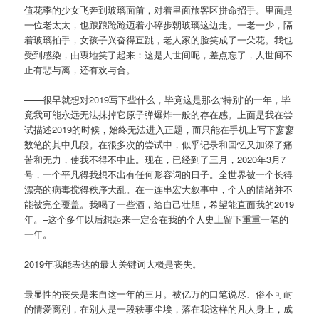
值花季的少女飞奔到玻璃面前，对着里面旅客区拼命招手。里面是
一位老太太，也踉踉跄跄迈着小碎步朝玻璃这边走。一老一少，隔
着玻璃拍手，女孩子兴奋得直跳，老人家的脸笑成了一朵花。我也
受到感染，由衷地笑了起来：这是人世间呢，差点忘了，人世间不
止有悲与离，还有欢与合。
——很早就想对2019写下些什么，毕竟这是那么“特别”的一年，毕
竟我可能永远无法抹掉它原子弹爆炸一般的存在感。上面是我在尝
试描述2019的时候，始终无法进入正题，而只能在手机上写下寥寥
数笔的其中几段。在很多次的尝试中，似乎记录和回忆又加深了痛
苦和无力，使我不得不中止。现在，已经到了三月，2020年3月7
号，一个平凡得我想不出有任何形容词的日子。全世界被一个长得
漂亮的病毒搅得秩序大乱。在一连串宏大叙事中，个人的情绪并不
能被完全覆盖。我喝了一些酒，给自己壮胆，希望能直面我的2019
年。–这个多年以后想起来一定会在我的个人史上留下重重一笔的
一年。
2019年我能表达的最大关键词大概是丧失。
最显性的丧失是来自这一年的三月。被亿万的口笔说尽、俗不可耐
的情爱离别，在别人是一段轶事尘埃，落在我这样的凡人身上，成