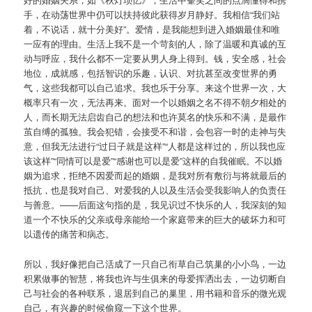
手，在动荡世界中仍可以扶持彼此获得岁月静好。我相信“我们站
着，不说话，就十分美好”。爱情，是我能想到进入婚姻最佳和唯
一应有的理由。生活上我不是一个苛刻的人，除了温暖和真诚的互
动与呼应，我什么都不一定要从男人身上得到。钱，安全感，社会
地位，成就感，包括智识的乐趣，认识、对抗甚至改变世界的勇
气，这些我都可以自己追求。我也乐于分享。来这个世界一次，大
概率只有一次，无法再来。面对一个以婚姻之名不得不朝夕相处的
人，而长期无法启齿自己的想法和也许莫名的快乐和不满，是最作
茧自缚的孤独。我会犯错，会接受不和谐，会包容一时的走神与失
意，但我无法进行“过日子就是这样”“人都是这样过的，所以我也应
该这样”“同情可以是爱”“感谢也可以是爱”这样的自我催眠。不以婚
姻为追求，拒绝不因爱而起的婚姻，是我对所有敷衍与将就最后的
抵抗，也是我对自己、对爱我的人以及生活会受我影响人的负责任
与善意。——后面这句指的是，我见识过不快乐的人，我深刻的知
道一个不快乐的父亲或母亲能给一个家庭带来的巨大的破坏力和可
以遗传的痛苦和病态。
所以，我好像把自己活成了一只自己衔草自己筑巢的小小鸟，一边
积累做事的智慧，将我也许与生俱来的母爱挥洒出去，一边切断自
己与社会的各种联系，退居到自己的巢里，用书籍和音乐的微光观
自己，有兴趣的时候偷窥一下这个世界。