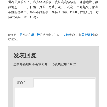
道春天真的来了。春风轻轻的吹，皮肤润润软软的。静静地看，静
静地想，日出、日落、月圆、月缺、花开、花谢，生死起灭，都有
丰满的感受力。那些不好的事，终会有时尽。2020，我们约定，对
自己温柔一些，好吗？
此条目由
正
发表在
想
、
行
分类目录，并贴了
- 总结
标签。将
固定链接
加入
收藏夹。
发表回复
您的邮箱地址不会被公开。
必填项已用
*
标注
评论
*