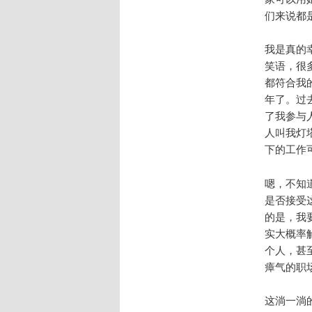
们来说都
我是真的
笑语，很
都符合我
年了。过
了我参与
人叫我灯
下的工作
嗯，不知
是否接受
的是，我
实大概率
个人，甚
瘴气的职
这淌一淌