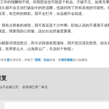
个工作的报酬很不错。但我想这也可能是个机会。不破不立。如果无
很久都不会主动打破如今的舒适圈，也就封闭了所有其他的可能性。
性里，有怎样的精彩。我不去打开，永远都不会知道。
，我有点青春的感觉，我可真还是个少年啊。职场人说的不通透不成
我是。我要我的心舒服，这比社会舒服度重要。
为赋新词强说愁过，而今识得很多愁滋味，我不想沉浸在愁里。抬头
现，世界那么大，山海那么广，天凉好个秋呢～
发表在
想
分类目录，并贴了
- 理想
、
社会
标签。将
固定链接
加入收藏夹。
回复
址不会被公开。
必填项已用
*
标注