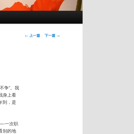
文
←
上一篇
下一篇
→
章
导
航
不争”。我
我身上看
乍到，是
—-一次职
看别的地