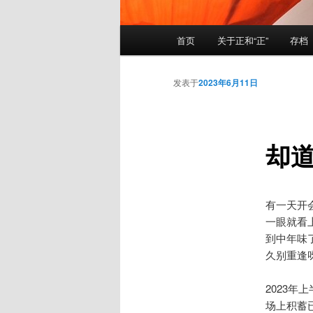
主
首页
关于正和“正”
存档
页
发表于
2023年6月11日
却
有一天开
一眼就看
到中年味
久别重逢
2023
场上积蓄