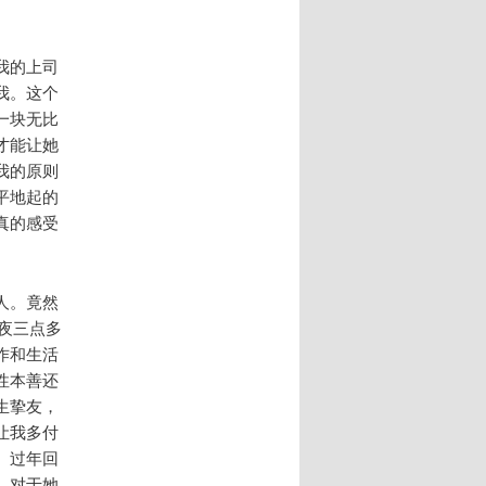
我的上司
我。这个
一块无比
才能让她
我的原则
平地起的
真的感受
人。竟然
夜三点多
作和生活
性本善还
生挚友，
让我多付
、过年回
，对于她