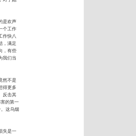
的是欢声
一个工作
工作快八
结，满足
向，有些
为我们当
竟然不是
想得更多
。反击其
伤害的第一
个。这乌烟
损失是一