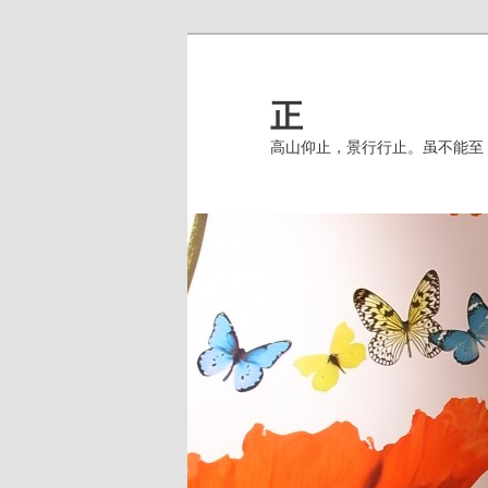
跳
至
主
正
内
高山仰止，景行行止。虽不能至
容
区
域