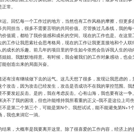
是正常。
幸运。回忆每一个工作过的地方，当然也有工作风格的摩擦，但更多
多共同担当，很多不需要言明的共同价值。尽管换过几条线，我的每
的价值观，都给了我价值感和成长的空间。现在的工作也是。在这里
去的工作让我思索社会思考格局，现在的工作让我更直接地和个人联
人的成长的乐趣。前几年的项目里的学生如今依然会告诉我人生的动
塔姐姐。我默默地得意。有时候，我会被我们的工作对象感动，也会
可能创造出来的局面兴奋。
道还有没有继续做下去的运气。这几天想了很多，发现让我思虑的，
这个攻击，因为攻击已经发生，攻击是否成功不在我的掌控范围。我
要不要发起反击。是的，我在考虑反击。心有山海，我也要有这一争
解决不了我的困境，但也许能维持我所看重的正义–我不是这位上司
至不是第二个第三个，可能是第N个。我想试试，能不能避免第N+1
场，我也来淌它一淌。
的结果，大概率是我要离开这里。除了很喜爱的工作内容，经济上的