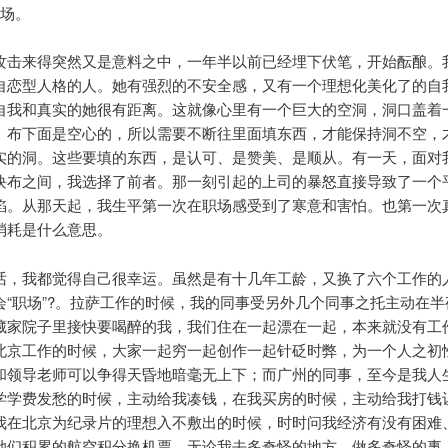
职场。
攻击来得突然又是意料之中，一年半以前已经埋下伏笔，开始酝酿。
自恋型人格的人。她有强烈的不安全感，又有一个理想化美化了的自
自我和真实的她很有距离。这就像心里有一个巨大的空洞，洞口盖着
。布下面是空心的，所以需要不断往里面填东西，才能保持洞不空，
实的洞。这些要填的东西，是认可、是赞美、是顺从。有一天，面对
块布之间，我选择了前者。那一刻引起的上司的暴怒直接导致了一个
陷。从那天起，我生平第一次在职场感受到了寒意和害怕。也第一次
消耗是什么意思。
话，我都觉得自己很幸运。虽然是有十几年工龄，又换了六个工作的
会“职场”?。拉萨工作的时候，我的同事受另外几个同事之托主动在半
藏家院子里接快要喝醉的我，我们住在一起漂在一起，本来就没有工
北京工作的时候，大家一起穷一起创作一起针砭时弊，为一个人之初
和领导老师可以争得天昏地暗毫无上下；而广州的同事，至今是我人
学学费发愁的时候，主动给我凑钱，在我买房的时候，主动给我打钱
我在北京为纪录片的理想入不敷出的时候，时时问我经济有没有困难
她们积累的航空积分换机票。无论我去多奇怪的地方，做多奇怪的事