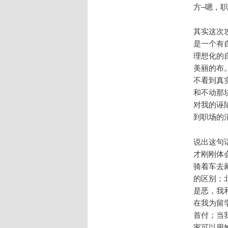
方–嗯，
其实这次
是一个有
理想化的
美丽的布
不看到真
和不动那
对我的诬
到职场的
说出这句
才刚刚体
骑着车去
的区别；
是恶，我
在我为留
首付；当
家可以用